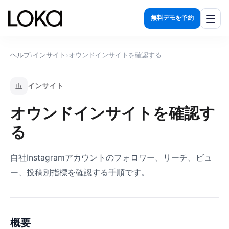
無料デモを予約
機能一覧
ヘルプ
インサイト
オウンドインサイトを確認する
›
›
発見する
インサイト
関係を築く
オウンドインサイトを確認す
活用する
る
計測する
自社Instagramアカウントのフォロワー、リーチ、ビュ
導入効果
ー、投稿別指標を確認する手順です。
料金プラン
運用代行
概要