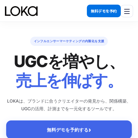
無料デモを予約
機能一覧
インフルエンサーマーケティングの内製化を支援
発見する
UGCを増やし、
関係を築く
活用する
売上を伸ばす。
計測する
導入効果
LOKAは、ブランドに合うクリエイターの発見から、関係構築、
UGCの活用、計測までを一元化するツールです。
料金プラン
›
無料デモを予約する
運用代行