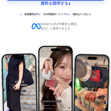
›
資料を請求する
リソース
初期費用0円
14日間無料トライアル
契約は1ヶ月から
ブログ
Metaの公式API審査を通過。
安心して運用できます。
お役立ち資料
LOKA資料請求
ヘルプ
ログイン
資料請求
無料デモを予約