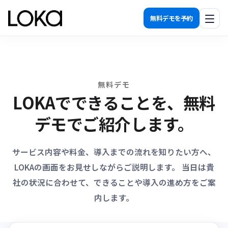
無料デモを予約
機能一覧
発見する
無料デモ
LOKAでできることを、無料
関係を築く
活用する
デモでご紹介します。
計測する
サービス内容や料金、導入までの流れを知りたい方へ、
導入効果
LOKAの画面をお見せしながらご説明します。 当日は貴
社の状況に合わせて、できることや導入の進め方をご案
料金プラン
内します。
運用代行