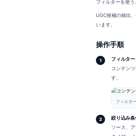
フィルターを使う
リソース
UGC候補の抽出
います。
ブログ
お役立ち資料
操作手順
LOKA資料請求
フィルター
ヘルプ
1
コンテンツ
す。
ログイン
資料請求
フィルタ
無料デモを予約
絞り込み条
2
ソース、ア