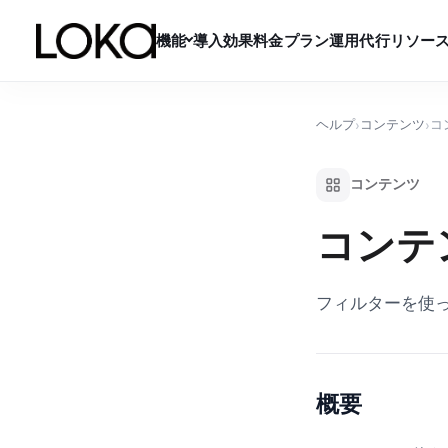
機能
導入効果
料金プラン
運用代行
リソー
機能一覧
ヘルプ
コンテンツ
コ
›
›
発見する
コンテンツ
関係を築く
コンテ
活用する
計測する
フィルターを使
導入効果
料金プラン
概要
運用代行