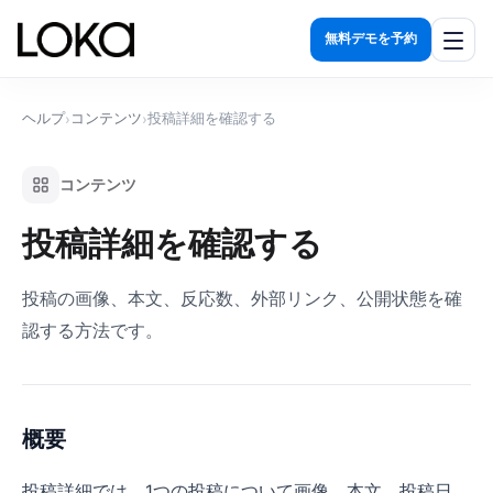
無料デモを予約
機能一覧
ヘルプ
コンテンツ
投稿詳細を確認する
›
›
発見する
コンテンツ
関係を築く
投稿詳細を確認する
活用する
計測する
投稿の画像、本文、反応数、外部リンク、公開状態を確
認する方法です。
導入効果
料金プラン
概要
運用代行
投稿詳細では、1つの投稿について画像、本文、投稿日