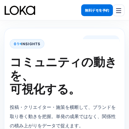
無料デモを予約
機能一覧
発見する
01
INSIGHTS
関係を築く
コミュニティの動き
活用する
を、
計測する
可視化する。
導入効果
投稿・クリエイター・施策を横断して、ブランドを
料金プラン
取り巻く動きを把握。単発の成果ではなく、関係性
運用代行
の積み上がりをデータで捉えます。