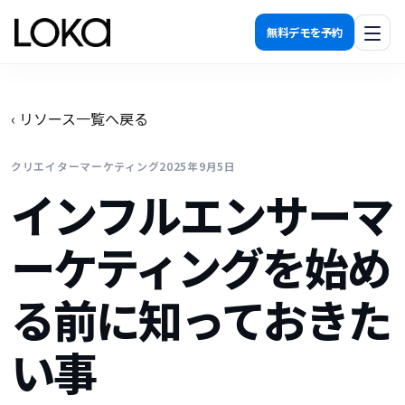
無料デモを予約
機能一覧
‹ リソース一覧へ戻る
発見する
クリエイターマーケティング
2025年9月5日
関係を築く
インフルエンサーマ
活用する
計測する
ーケティングを始め
導入効果
る前に知っておきた
料金プラン
い事
運用代行